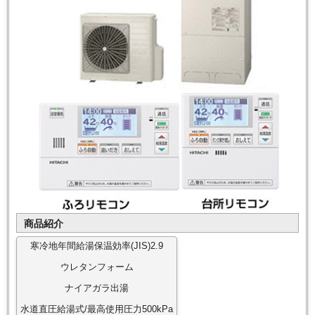
商品紹介
寒冷地年間給湯保温効率(JIS)2.9
ウレタンフォーム
ナイアガラ出湯
水道直圧給湯式/最高使用圧力500kPa