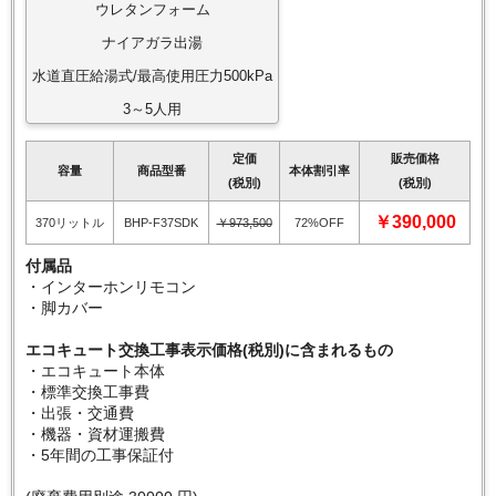
ウレタンフォーム
ナイアガラ出湯
水道直圧給湯式/最高使用圧力500kPa
3～5人用
定価
販売価格
容量
商品型番
本体割引率
(税別)
(税別)
￥390,000
370リットル
BHP-F37SDK
￥973,500
72%OFF
付属品
・インターホンリモコン
・脚カバー
エコキュート交換工事表示価格(税別)に含まれるもの
・エコキュート本体
・標準交換工事費
・出張・交通費
・機器・資材運搬費
・5年間の工事保証付