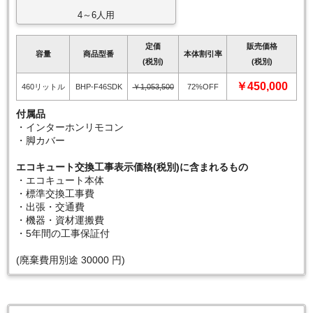
4～6人用
定価
販売価格
容量
商品型番
本体割引率
(税別)
(税別)
￥450,000
460リットル
BHP-F46SDK
￥1,053,500
72%OFF
付属品
・インターホンリモコン
・脚カバー
エコキュート交換工事表示価格(税別)に含まれるもの
・エコキュート本体
・標準交換工事費
・出張・交通費
・機器・資材運搬費
・5年間の工事保証付
(廃棄費用別途 30000 円)