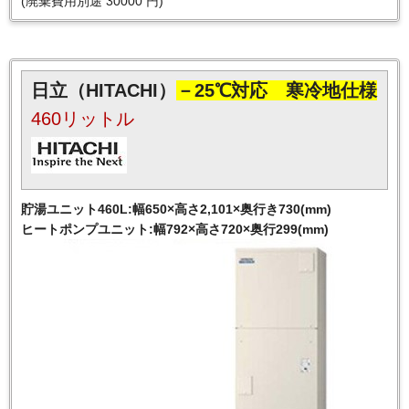
(廃棄費用別途 30000 円)
日立（HITACHI）
－25℃対応 寒冷地仕様
460リットル
貯湯ユニット460L:幅650×高さ2,101×奥行き730(mm)
ヒートポンプユニット:幅792×高さ720×奥行299(mm)