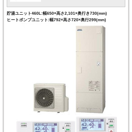
貯湯ユニット460L:幅650×高さ2,101×奥行き730(mm)
ヒートポンプユニット:幅792×高さ720×奥行299(mm)