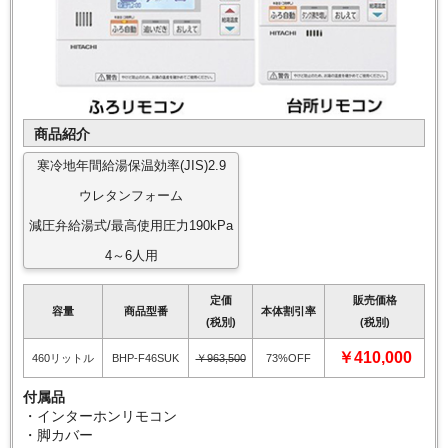
商品紹介
寒冷地年間給湯保温効率(JIS)2.9
ウレタンフォーム
減圧弁給湯式/最高使用圧力190kPa
4～6人用
定価
販売価格
容量
商品型番
本体割引率
(税別)
(税別)
￥410,000
460リットル
BHP-F46SUK
￥963,500
73%OFF
付属品
・インターホンリモコン
・脚カバー