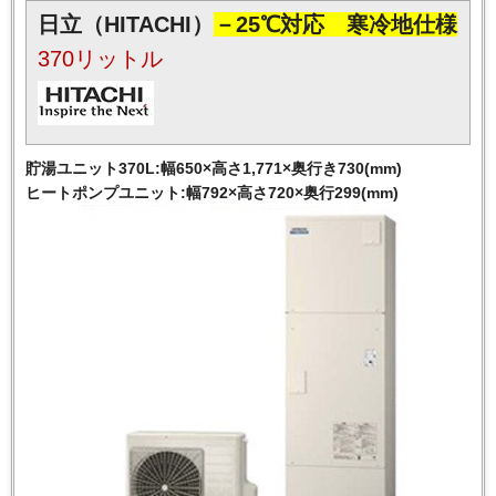
日立（HITACHI）
－25℃対応 寒冷地仕様
370リットル
貯湯ユニット370L:幅650×高さ1,771×奥行き730(mm)
ヒートポンプユニット:幅792×高さ720×奥行299(mm)