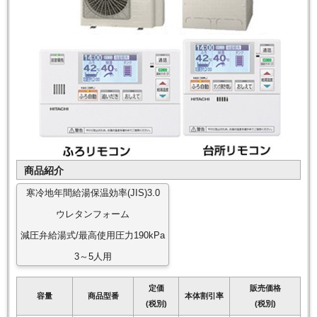
商品紹介
寒冷地年間給湯保温効率(JIS)3.0
ウレタンフォーム
減圧弁給湯式/最高使用圧力190kPa
3～5人用
定価
販売価格
容量
商品型番
本体割引率
(税別)
(税別)