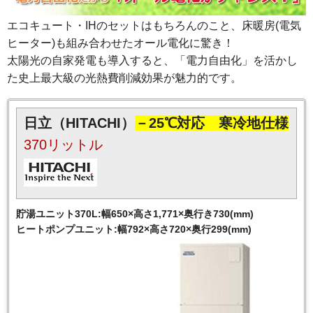
エコキュート・IHのセットはもちろんのこと、床暖房(電気
ヒーター)も組み合わせたオール電化に驚き！
太陽光の自家発電も導入すると、「電力自由化」を活かし
た史上最大級の光熱費削減効果が魅力的です。
日立（HITACHI）
－25℃対応 寒冷地仕様
370リットル
貯湯ユニット370L:幅650×高さ1,771×奥行き730(mm)
ヒートポンプユニット:幅792×高さ720×奥行299(mm)