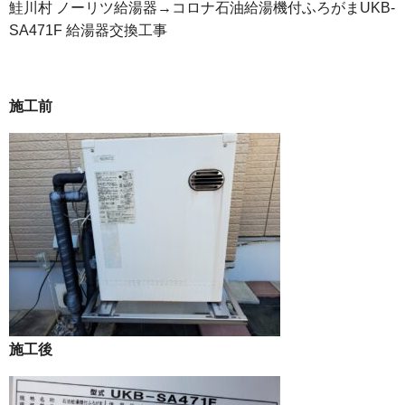
鮭川村 ノーリツ給湯器→コロナ石油給湯機付ふろがまUKB-
SA471F 給湯器交換工事
施工前
施工後