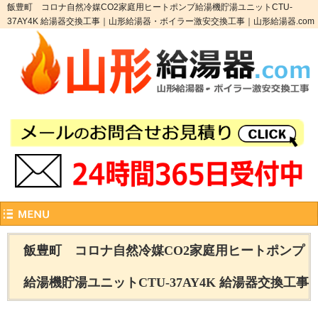
飯豊町 コロナ自然冷媒CO2家庭用ヒートポンプ給湯機貯湯ユニットCTU-
37AY4K 給湯器交換工事｜山形給湯器・ボイラー激安交換工事｜山形給湯器.com
飯豊町 コロナ自然冷媒CO2家庭用ヒートポンプ
給湯機貯湯ユニットCTU-37AY4K 給湯器交換工事